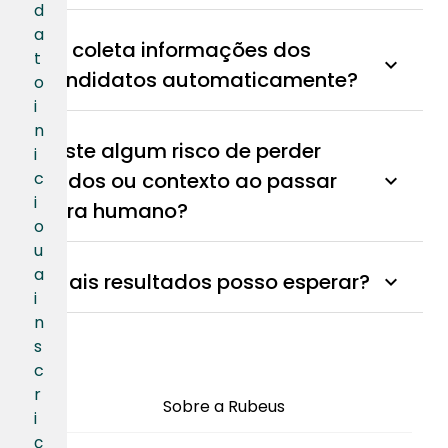
d
a
Ele coleta informações dos
t
expand_more
candidatos automaticamente?
o
i
n
Existe algum risco de perder
i
c
dados ou contexto ao passar
expand_more
i
para humano?
o
u
a
Quais resultados posso esperar?
expand_more
i
n
s
c
r
Sobre a Rubeus
i
ç