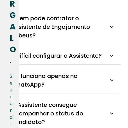
R
G
Quem pode contratar o
A
Assistente de Engajamento
expand_more
Rubeus?
L
O
É difícil configurar o Assistente?
expand_more
•
Ele funciona apenas no
S
expand_more
e
WhatsApp?
u
c
a
O Assistente consegue
n
acompanhar o status do
expand_more
d
candidato?
i