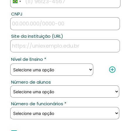
Brazil
+55
CNPJ
Site da instituição (URL)
Nível de Ensino *
add_circle_outline
Número de alunos
Número de funcionários *