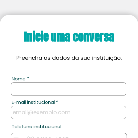
Inicie uma conversa
Preencha os dados da sua instituição.
1 / 2
Nome *
help
E-mail institucional *
help
Telefone institucional
help